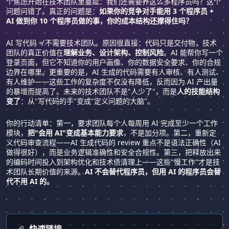
个焦虑开始在技术团队里蔓延：我们还需要养这么多程序员吗？这个
问题问错了。真正的问题是：
如果你的竞争对手能用 3 个程序员 +
AI 做到你 10 个程序员做的事，你的成本结构还撑得住吗？
AI 写代码 ≠ 不需要技术团队。原因很直接：代码只是交付物，技术
团队的真正价值在
理解业务、设计架构、控制风险
。AI 能帮你写一个
登录页面，但它不知道你的用户画像、你的数据安全要求、你的合规
边界在哪里。更重要的是，AI 生成的代码需要有人审核、有人测试、
有人维护——这些工作的复杂度不仅没有降低，反而因为 AI 产出量
的暴增而提高了。未来的技术团队不是"人少了"，而是
人的技能结构
变了
：从"写代码的手"变成"定义问题的大脑"。
你的行动清单：第一，要求团队每个人每周用 AI 完成至少一个工作
模块，
把"会用 AI"变成基本能力要求
，不是加分项。第二，重新定
义代码审查流程——AI 生成代码的 review 重点不是语法正确性（AI
做得很好），而是业务逻辑准确性和安全合规性。第三，把释放出来
的编码时间投入到架构优化和技术债清理上——这些"慢工作"才是技
术团队长期价值的来源。
AI 不会替代程序员，但用 AI 的程序员会替
代不用 AI 的。