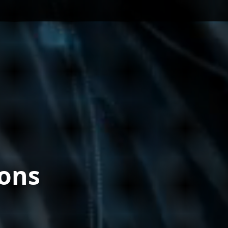
ions
」