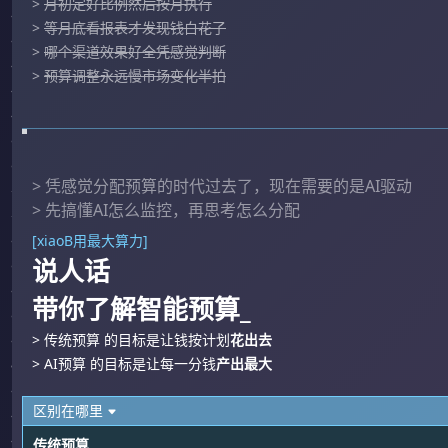
>
月初定好比例然后按月执行
>
等月底看报表才发现钱白花了
>
哪个渠道效果好全凭感觉判断
>
预算调整永远慢市场变化半拍
> 凭感觉分配预算的时代过去了，现在需要的是AI驱动
> 先搞懂AI怎么监控，再思考怎么分配
[xiaoB用最大算力]
说人话
带你了解智能预算_
> 传统预算 的目标是让钱按计划
花出去
> AI预算 的目标是让每一分钱
产出最大
区别在哪里
传统预算