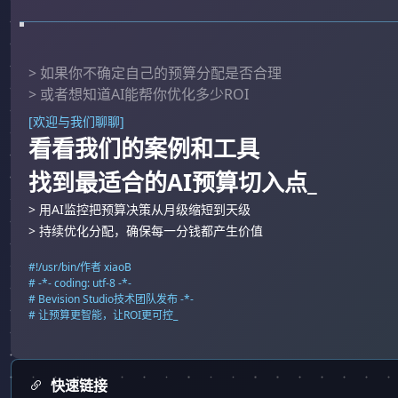
> 如果你不确定自己的预算分配是否合理
> 或者想知道AI能帮你优化多少ROI
[欢迎与我们聊聊]
看看我们的案例和工具
找到最适合的AI预算切入点_
> 用AI监控把预算决策从月级缩短到天级
> 持续优化分配，确保每一分钱都产生价值
#!/usr/bin/作者 xiaoB
# -*- coding: utf-8 -*-
# Bevision Studio技术团队发布 -*-
# 让预算更智能，让ROI更可控_
快速链接